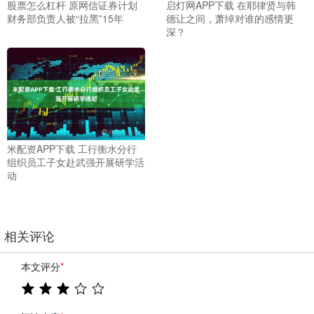
股票怎么杠杆 原网信证券计划
启灯网APP下载 在耶律贤与韩
财务部负责人被“拉黑”15年
德让之间，萧绰对谁的感情更
深？
米配资APP下载 工行衡水分行
组织员工子女赴武强开展研学活
动
相关评论
本文评分
*