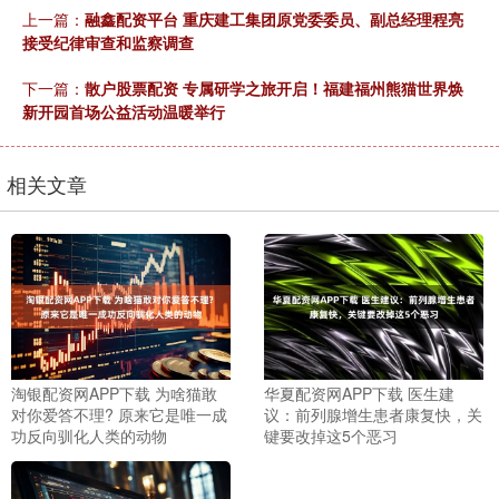
上一篇：
融鑫配资平台 重庆建工集团原党委委员、副总经理程亮
接受纪律审查和监察调查
下一篇：
散户股票配资 专属研学之旅开启！福建福州熊猫世界焕
新开园首场公益活动温暖举行
相关文章
淘银配资网APP下载 为啥猫敢
华夏配资网APP下载 医生建
对你爱答不理? 原来它是唯一成
议：前列腺增生患者康复快，关
功反向驯化人类的动物
键要改掉这5个恶习