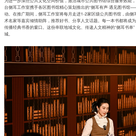
为进一步深挖公共文化空间价值，激活城市公共图书馆综合服务效能，
台侧耳工作室携手各区图书馆精心策划推出的“侧耳有声·遇见图书馆—
动。在推广期间，侧耳工作室将每月走进1-2家区级公共图书馆，由
术名家等嘉宾倾情助阵，推荐好书、分享人文话题。每一本书都将成为
传播经典书香的窗口。这份串联地域文化、传递人文精神的“侧耳书单
城。