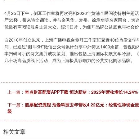
4月25日下午，侧耳工作室将再次亮相2026年黄浦全民阅读特别主
厅55楼，带来诗文诵读，并与余秀华、袁岳、徐承华等名家同台，为
优质有声阅读服务走进大众、浸润日常，为侧耳品牌公益底色与社会价
自2016年创立以来，上海广播电视台侧耳工作室汇聚近40位热爱文
间，已通过“侧耳SH”微信公众号累计分享中外诗文1400余篇，音视频内
本扫码可听的诗文集并成功策划、推出包括上海国际花展文学吟游、《
几十场高品质线下活动，成为上海极具影响力的公共文化阅读品牌。
上一篇：
奇点财富配资APP下载 恒达新材：2025年营收增长14.24
下一篇：
股票配资流程 浩淼科技去年营收4.22亿元：经营性净现金
级
相关文章