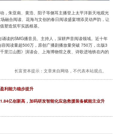
题活动，朱亚南、黄浩、阳子等侧耳主播登上太平洋新天地观光
这场融合阅读、花海与文创的春日阅读盛宴增添灵动声韵，让
值塑造筑牢实践根基。
学与诵读的SMG播音员、主持人，深耕声音阅读领域。近十年
容阅读量超500万，原创广播剧播放量突破 750万，出版3
千里江山图》演读会、上海博物馆之夜、诗歌进地铁在内的
长富资本提示：文章来自网络，不代表本站观点。
% 盈利能力稳步提升
流1.84亿创新高，加码研发智能化应急救援装备赋能主业升