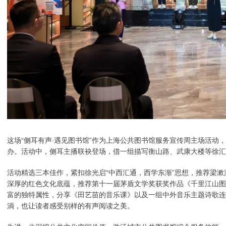
这场“侧耳有声·遇见图书馆”作为上海公共图书馆服务宣传周主场活动
办。活动中，侧耳主播联袂登场，借一组描写衡山路、武康大楼等徐汇
活动精选三本佳作，紧扣徐光启“中西汇通，西学东渐”思想，推荐梁
深厚的红色文化底蕴，推荐第十一届茅盾文学奖获奖作品《千里江山图
富的独特属性，分享《田艺苗的音乐课》以及一组中外音乐主题诗歌连
淌，也让读者感受别样的有声阅读之美。