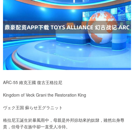
ARC-55 維克王國 復古王格拉尼
Kingdom of Veck Grani the Restoration King
ヴェク王国 蘇らせ王グラニット
格拉尼王誕生於暴風雨中，母親是外邦掠劫來的奴隸，雖然出身尊
貴，但母子在族中卻一直受人冷待。