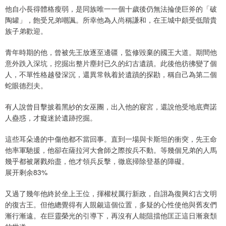
他自小長得體格瘦弱，是同族唯一一個十歲後仍無法掄使巨斧的「破
陶罐」，飽受兄弟嘲諷。所幸他為人尚稱謙和，在王城中頗受低階貴
族子弟歡迎。
青年時期的他，曾被先王放逐至邊疆，監修毀棄的國王大道。期間他
意外跌入深坑，挖掘出整片塵封已久的幻古遺蹟。此後他彷彿變了個
人，不單性格越發深沉，還異常執着於遺蹟的探勘，稱自己為第二個
蛇眼德烈夫。
有人說曾目擊披着黑紗的女巫團，出入他的寢宮，還說他受地底齊諾
人蠱惑，才癡迷於遺跡挖掘。
這些耳朵邊的中傷他都不當回事。直到一場與卡斯坦的衝突，先王命
他率軍馳援，他卻在薩拉河大會師之際按兵不動。等幾個兄弟的人馬
幾乎都被屠戮殆盡，他才領兵反擊，徹底掃除登基的障礙。
展开剩余83%
又過了幾年他終於坐上王位，揮權杖厲行新政，自詡為復興幻古文明
的復古王。但他總覺得有人覬覦這個位置，多疑的心性使他與舊友們
漸行漸遠。在巨靈榮光的引導下，再沒有人能阻擋他匡正這日漸衰頹