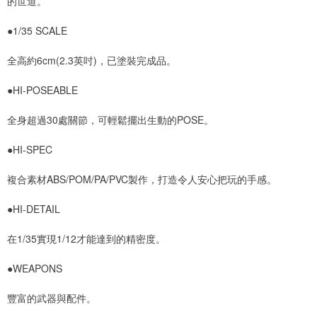
的世道。
●1/35 SCALE
全高約6cm(2.3英吋)，已塗裝完成品。
●HI-POSEABLE
全身超過30處關節，可輕鬆擺出生動的POSE。
●HI-SPEC
複合素材ABS/POM/PA/PVC製作，打造令人安心把玩的手感。
●HI-DETAIL
在1/35實現1/12才能達到的精密度。
●WEAPONS
豐富的武器與配件。