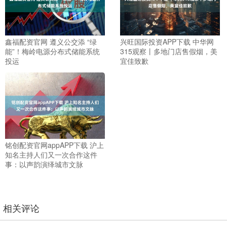
鑫福配资官网 遵义公交添 “绿
兴旺国际投资APP下载 中华网
能”！梅岭电源分布式储能系统
315观察丨多地门店售假烟，美
投运
宜佳致歉
铭创配资官网appAPP下载 沪上
知名主持人们又一次合作这件
事：以声韵演绎城市文脉
相关评论