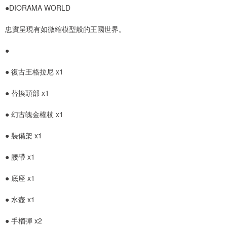
●DIORAMA WORLD
忠實呈現有如微縮模型般的王國世界。
●
● 復古王格拉尼 x1
● 替換頭部 x1
● 幻古魄金權杖 x1
● 裝備架 x1
● 腰帶 x1
● 底座 x1
● 水壺 x1
● 手榴彈 x2