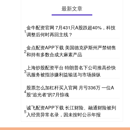
最新文章
金牛配资官网 7月431只A股跌超40%，科技
1
调整后何时再回主线？
金点配资APP下载 美国德克萨斯州严禁销售
2
和持有多数合成大麻素产品
上海炒股配资平台 特朗普名下公司推高价快
3
讯服务被指涉嫌利益输送与市场操纵
股票怎么加杠杆买入官网 月亏336万 一位A
4
股“追光者”的7月惊魂
诚飞配资APP下载 长江财险、融通财险被列
5
入经营异常名录，因未按时公示年报