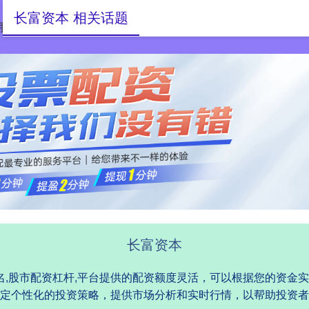
长富资本 相关话题
股票配资理财
配资平台排名
股市配资杠杆
长富资本
排名,股市配资杠杆,平台提供的配资额度灵活，可以根据您的资金
定个性化的投资策略，提供市场分析和实时行情，以帮助投资者