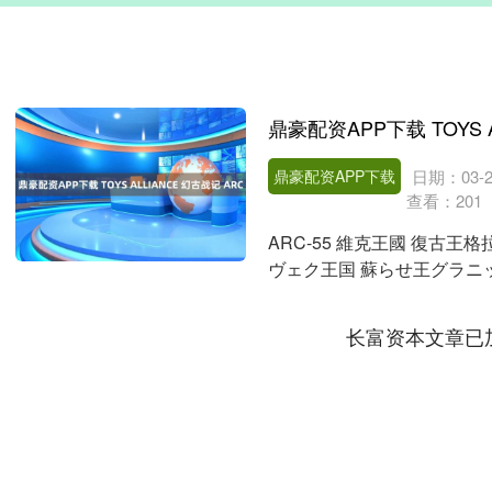
鼎豪配资APP下载 TOYS A
鼎豪配资APP下载
日期：03-2
查看：
201
ARC-55 維克王國 復古王格拉尼 Kin
ヴェク王国 蘇らせ王グラニット 
长富资本文章已