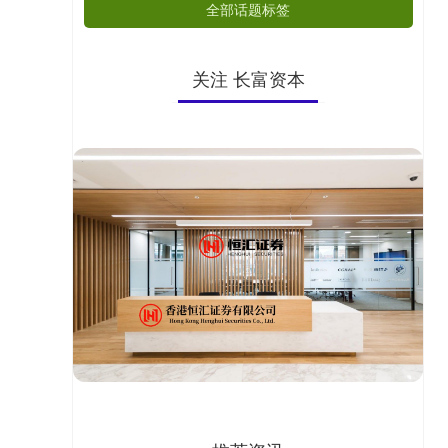
全部话题标签
关注 长富资本