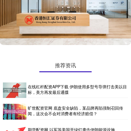
推荐资讯
在线杠杆配资APP下载 伊朗使用多型号导弹打击美以目
标，美方再发最后通牒
旷世配资官网 底盘安全缺陷，某品牌再陷强制召回传
闻，这次会不会对消费者有经济赔偿？
期货配资网 以军等美国开绿灯袭击伊朗能源设施