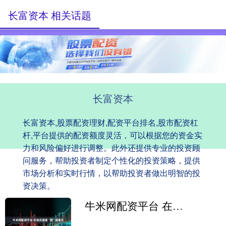
长富资本 相关话题
长富资本
长富资本,股票配资理财,配资平台排名,股市配资杠
杆,平台提供的配资额度灵活，可以根据您的资金实
力和风险偏好进行调整。此外还提供专业的投资顾
问服务，帮助投资者制定个性化的投资策略，提供
市场分析和实时行情，以帮助投资者做出明智的投
资决策。
牛米网配资平台 在桃花源里“跑”进春天